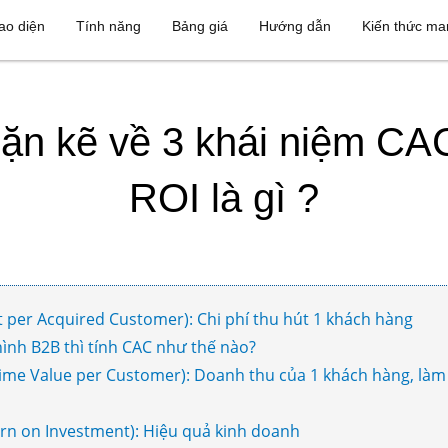
ao diện
Tính năng
Bảng giá
Hướng dẫn
Kiến thức ma
ặn kẽ về 3 khái niệm CAC
ROI là gì ?
t per Acquired Customer): Chi phí thu hút 1 khách hàng
ình B2B thì tính CAC như thế nào?
etime Value per Customer): Doanh thu của 1 khách hàng, làm
urn on Investment): Hiệu quả kinh doanh