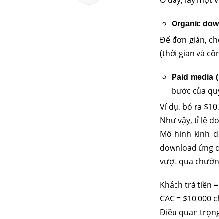
Ở đây, lấy một 
Organic dow
Để đơn giản, ch
(thời gian và c
Paid media 
bước của quy
Ví dụ, bỏ ra $1
Như vậy, tỉ lệ 
Mô hình kinh d
download ứng dụ
vượt qua chướng
Khách trả tiền 
CAC = $10,000 c
Điều quan trọng