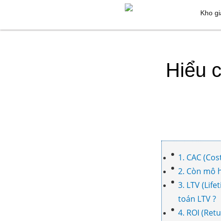
Kho gi
Hiểu c
1. CAC (Cos
2. Còn mô h
3. LTV (Lif
toán LTV ?
4. ROI (Ret