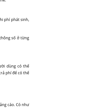
nhé:
i phí phát sinh,
 thông số ở từng
ười dùng có thể
rả phí để có thể
uảng cáo. Có như