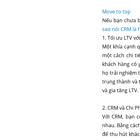
Move to top
Nếu bạn chưa bi
sao nói CRM là 
1. Tối ưu LTV v
Một khía cạnh q
một cách chi ti
khách hàng có g
họ trải nghiệm 
trung thành và 
và gia tăng LTV.
2. CRM và Chi P
Với CRM, bạn có
nhau. Bằng cách
để thu hút khác