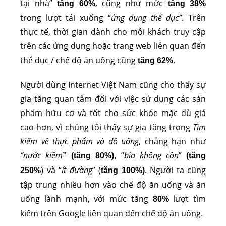
tại nhà”
, cũng như mức
tăng 60%
tăng 38%
trong lượt tải xuống “
ứng dụng thể dục”
. Trên
thực tế, thời gian dành cho mỗi khách truy cập
trên các ứng dụng hoặc trang web liên quan đến
thể dục / chế độ ăn uống cũng
.
tăng 62%
Người dùng Internet Việt Nam cũng cho thấy sự
gia tăng quan tâm đối với việc sử dụng các sản
phẩm hữu cơ và tốt cho sức khỏe mặc dù giá
cao hơn, vì chúng tôi thấy sự gia tăng trong
Tìm
kiếm về thực phẩm và đồ uống
, chẳng hạn như
“nước kiềm
“
bia không cồn
”
” (tăng 80%),
(tăng
) và “
ít đường
” (
. Người ta cũng
250%
tăng 100%)
tập trung nhiều hơn vào chế độ ăn uống và ăn
uống lành mạnh, với mức tăng
lượt tìm
80%
kiếm trên Google liên quan đến chế độ ăn uống.