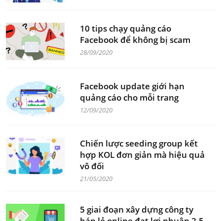
10 tips chạy quảng cáo
Facebook để không bị scam
28/09/2020
Facebook update giới hạn
quảng cáo cho mỗi trang
12/09/2020
Chiến lược seeding group kết
hợp KOL đơn giản mà hiệu quả
vô đối
21/05/2020
5 giai đoạn xây dựng công ty
bán lẻ online đạt lợi nhuận 2-5