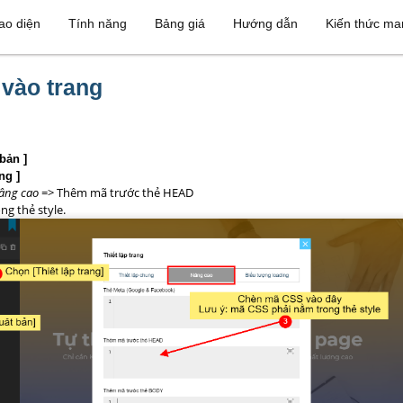
ao diện
Tính năng
Bảng giá
Hướng dẫn
Kiến thức ma
vào trang
 bản ]
ng ]
âng cao
=> Thêm mã trước thẻ HEAD
g thẻ style.